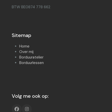
BTW BE0874 778 662
Sitemap
Home
Over mij
Borduuratelier
Borduurlessen
Volg me ook op:
Facebook
Instagram