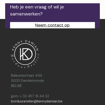
Heb je een vraag of wil je
samenwerken?
Neem contact op
Baleunisstraat 44A
9200 Dendermonde
BELGIË
gsm: + 32 497 18 44 32
borduuratelier@kennydamian.be