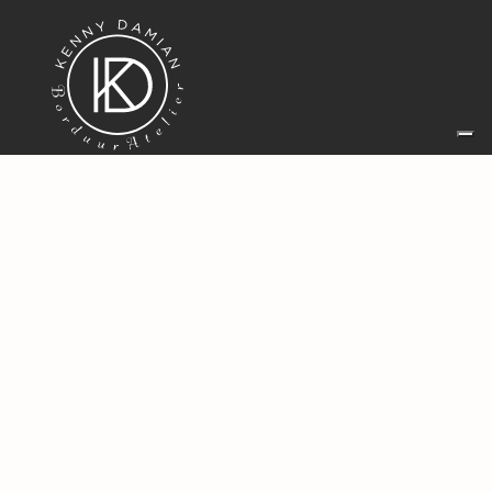
Baleunisstraat 44A
9200 Dendermonde
BELGIË
gsm: + 32 497 18 44 32
borduuratelier@kennydamian.be
BTW BE0874 778 662
Sitemap