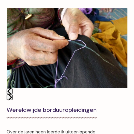
Use
the
left
and
right
arrow
keys
to
access
the
carousel
navigation
buttons
Press
Wereldwijde borduuropleidingen
escape
to
go
to
Over de jaren heen leerde ik uiteenlopende