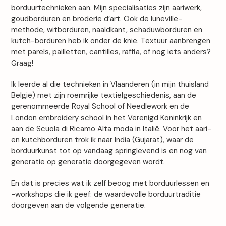
the
borduurtechnieken aan. Mijn specialisaties zijn aariwerk,
first
goudborduren en broderie d’art. Ook de luneville-
slide
methode, witborduren, naaldkant, schaduwborduren en
kutch-borduren heb ik onder de knie. Textuur aanbrengen
met parels, pailletten, cantilles, raffia, of nog iets anders?
Graag!
Ik leerde al die technieken in Vlaanderen (in mijn thuisland
België) met zijn roemrijke textielgeschiedenis, aan de
gerenommeerde Royal School of Needlework en de
London embroidery school in het Verenigd Koninkrijk en
aan de Scuola di Ricamo Alta moda in Italië. Voor het aari-
en kutchborduren trok ik naar India (Gujarat), waar de
borduurkunst tot op vandaag springlevend is en nog van
generatie op generatie doorgegeven wordt.
En dat is precies wat ik zelf beoog met borduurlessen en
-workshops die ik geef: de waardevolle borduurtraditie
doorgeven aan de volgende generatie.