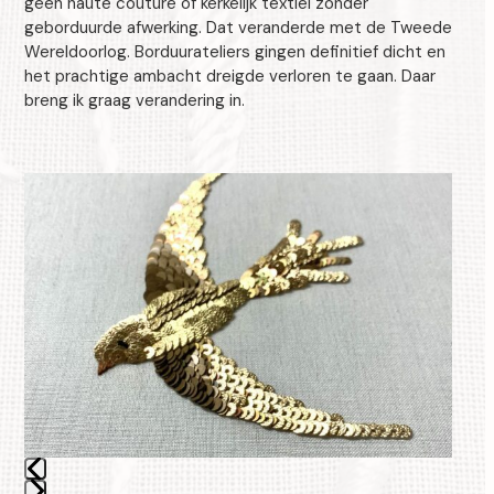
geen haute couture of kerkelijk textiel zonder
geborduurde afwerking. Dat veranderde met de Tweede
Wereldoorlog. Borduurateliers gingen definitief dicht en
het prachtige ambacht dreigde verloren te gaan. Daar
breng ik graag verandering in.
Use
the
left
and
right
arrow
keys
to
access
the
carousel
navigation
buttons