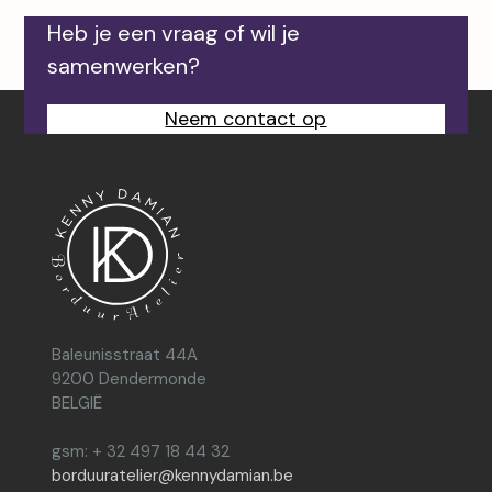
Heb je een vraag of wil je
samenwerken?
Neem contact op
Baleunisstraat 44A
9200 Dendermonde
BELGIË
gsm: + 32 497 18 44 32
borduuratelier@kennydamian.be